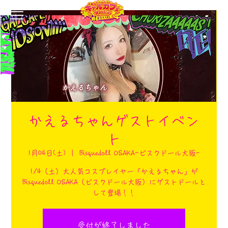
かえるちゃんゲストイベン
ト
1月04日(土)
  |  
Bisquedoll OSAKA-ビスクドール大阪-
1/4（土）大人気コスプレイヤー「かえるちゃん」が
Bisquedoll OSAKA（ビスクドール大阪）にゲストドールと
して登場！！
受付が終了しました